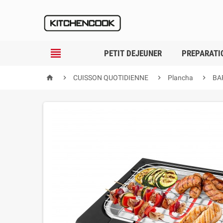

PETIT DEJEUNER
PREPARATI




CUISSON QUOTIDIENNE
Plancha
BA