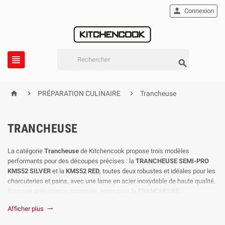

Connexion





PRÉPARATION CULINAIRE
Trancheuse
TRANCHEUSE
La catégorie
Trancheuse
de Kitchencook propose trois modèles
performants pour des découpes précises : la
TRANCHEUSE SEMI-PRO
KMS52 SILVER
et la
KMS52 RED
, toutes deux robustes et idéales pour les
charcuteries et pains, avec une lame en acier inoxydable de haute qualité.
Pour une polyvalence maximale, optez pour la
TRANCHEUSE
ÉLECTRIQUE M SLICE X
, équipée de doubles lames en inox, parfaite pour
Afficher plus

trancher une variété d'aliments avec une grande précision. Profitez de la
qualité professionnelle à domicile avec ces trancheuses efficaces et