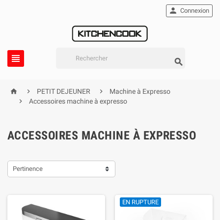

Connexion





PETIT DEJEUNER
Machine à Expresso

Accessoires machine à expresso
ACCESSOIRES MACHINE À EXPRESSO
Pertinence
EN RUPTURE