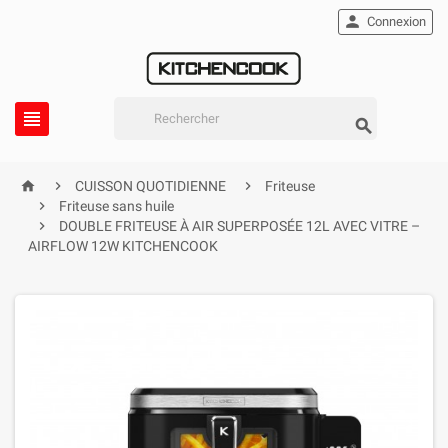

Connexion





CUISSON QUOTIDIENNE
Friteuse

Friteuse sans huile

DOUBLE FRITEUSE À AIR SUPERPOSÉE 12L AVEC VITRE –
AIRFLOW 12W KITCHENCOOK