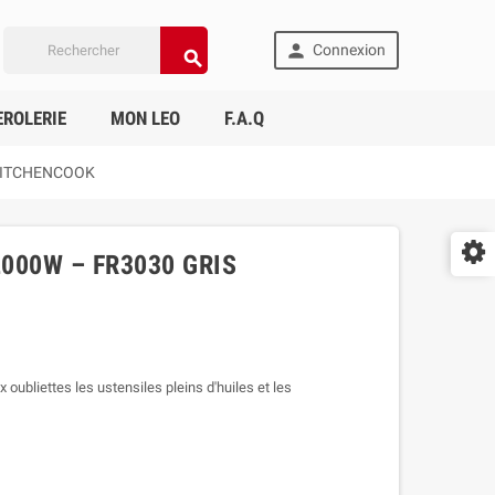

Connexion

ROLERIE
MON LEO
F.A.Q
 KITCHENCOOK
2000W – FR3030 GRIS
ux oubliettes les ustensiles pleins d'huiles et les