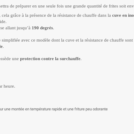
ettra de préparer en une seule fois une grande quantité de frites soit env
s, cela grâce à la présence de la résistance de chauffe dans la
cuve en in
ide.
use allant jusqu’à
190
degrés
.
simplifiée avec ce modèle dont la cuve et la résistance de chauffe sont
le
.
 possède une
protection contre la surchauffe
.
ar heure.
r une montée en température rapide et une friture peu odorante