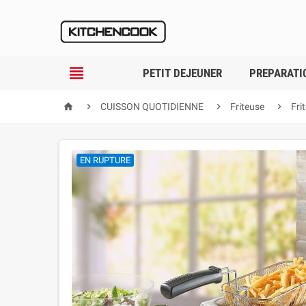

PETIT DEJEUNER
PREPARATI




CUISSON QUOTIDIENNE
Friteuse
Fri
EN RUPTURE