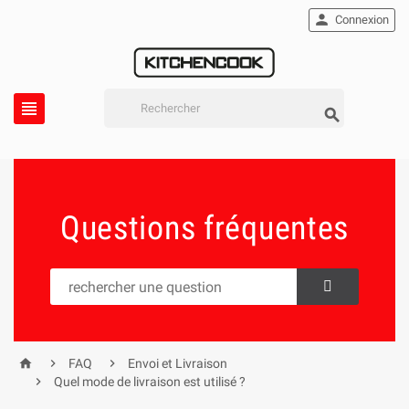

Connexion


Questions fréquentes



FAQ
Envoi et Livraison

Quel mode de livraison est utilisé ?